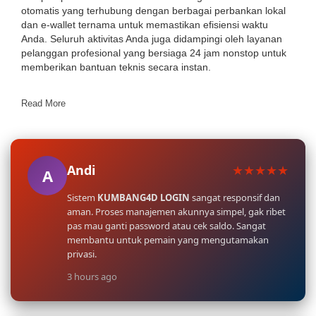
otomatis yang terhubung dengan berbagai perbankan lokal
dan e-wallet ternama untuk memastikan efisiensi waktu
Anda. Seluruh aktivitas Anda juga didampingi oleh layanan
pelanggan profesional yang bersiaga 24 jam nonstop untuk
memberikan bantuan teknis secara instan.
Read More
Andi
★★★★★
A
Sistem
KUMBANG4D LOGIN
sangat responsif dan
aman. Proses manajemen akunnya simpel, gak ribet
pas mau ganti password atau cek saldo. Sangat
membantu untuk pemain yang mengutamakan
privasi.
3 hours ago